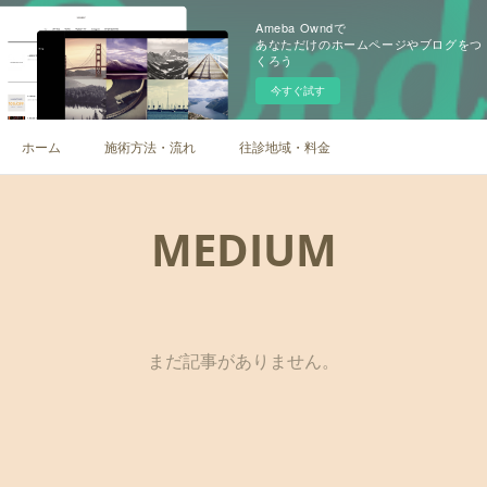
Ameba Owndで
あなただけのホームページやブログをつ
くろう
今すぐ試す
ホーム
施術方法・流れ
往診地域・料金
MEDIUM
まだ記事がありません。